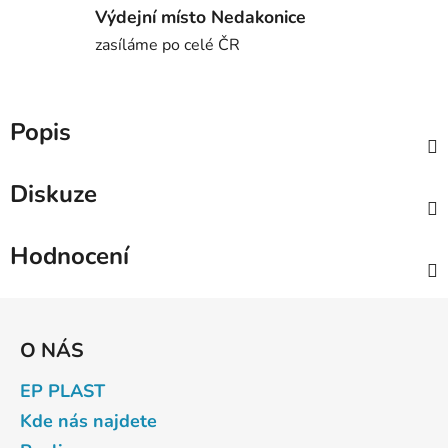
Výdejní místo Nedakonice
zasíláme po celé ČR
Popis
Diskuze
Hodnocení
Z
á
O NÁS
p
a
EP PLAST
t
Kde nás najdete
í