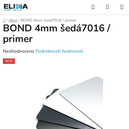
Přejít
Hledat
NÁKUP
na
KOŠÍK
obsah
Domů
/
Akce
/
BOND 4mm šedá7016 / primer
BOND 4mm šedá7016 /
primer
Průměrné
Neohodnoceno
Podrobnosti hodnocení
hodnocení
AKCE
produktu
je
0,0
z
5
hvězdiček.