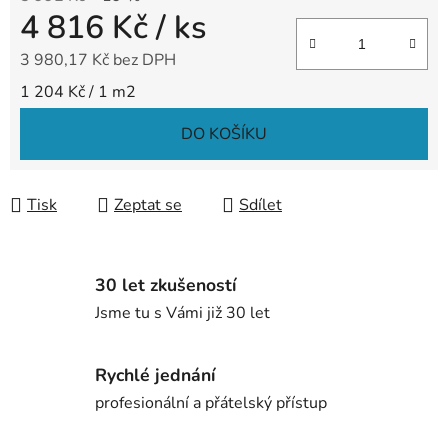
4 816 Kč
/ ks
3 980,17 Kč bez DPH
Měrná cena:
1 204 Kč / 1 m2
DO KOŠÍKU
Tisk
Zeptat se
Sdílet
30 let zkušeností
Jsme tu s Vámi již 30 let
Rychlé jednání
profesionální a přátelský přístup