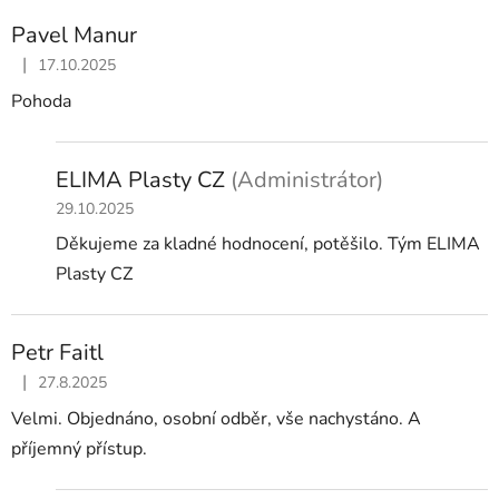
Pavel Manur
|
17.10.2025
Hodnocení obchodu je 5 z 5 hvězdiček.
Pohoda
ELIMA Plasty CZ
(Administrátor)
29.10.2025
Děkujeme za kladné hodnocení, potěšilo. Tým ELIMA
Plasty CZ
Petr Faitl
|
27.8.2025
Hodnocení obchodu je 5 z 5 hvězdiček.
Velmi. Objednáno, osobní odběr, vše nachystáno. A
příjemný přístup.