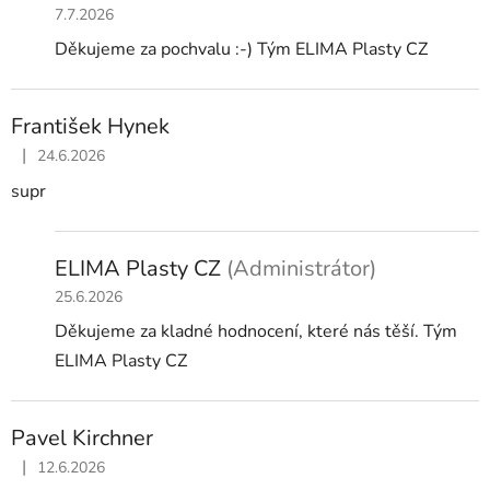
7.7.2026
Děkujeme za pochvalu :-) Tým ELIMA Plasty CZ
František Hynek
|
24.6.2026
Hodnocení obchodu je 5 z 5 hvězdiček.
supr
ELIMA Plasty CZ
(Administrátor)
25.6.2026
Děkujeme za kladné hodnocení, které nás těší. Tým
ELIMA Plasty CZ
Pavel Kirchner
|
12.6.2026
Hodnocení obchodu je 5 z 5 hvězdiček.