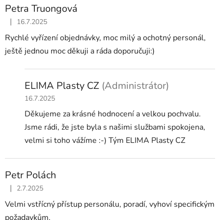
Petra Truongová
|
16.7.2025
Hodnocení obchodu je 5 z 5 hvězdiček.
Rychlé vyřízení objednávky, moc milý a ochotný personál,
ještě jednou moc děkuji a ráda doporučuji:)
ELIMA Plasty CZ
(Administrátor)
16.7.2025
Děkujeme za krásné hodnocení a velkou pochvalu.
Jsme rádi, že jste byla s našimi službami spokojena,
velmi si toho vážíme :-) Tým ELIMA Plasty CZ
Petr Polách
|
2.7.2025
Hodnocení obchodu je 5 z 5 hvězdiček.
Velmi vstřícný přístup personálu, poradí, vyhoví specifickým
požadavkům.