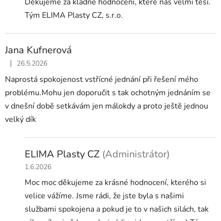
Děkujeme za kladné hodnocení, které nás velmi těší.
Tým ELIMA Plasty CZ, s.r.o.
Jana Kufnerová
|
26.5.2026
Hodnocení obchodu je 5 z 5 hvězdiček.
Naprostá spokojenost vstřícné jednání při řešení mého
problému.Mohu jen doporučit s tak ochotným jednáním se
v dnešní dobĕ setkávám jen málokdy a proto ještĕ jednou
velký dík
ELIMA Plasty CZ
(Administrátor)
1.6.2026
Moc moc děkujeme za krásné hodnocení, kterého si
velice vážíme. Jsme rádi, že jste byla s našimi
službami spokojena a pokud je to v našich silách, tak