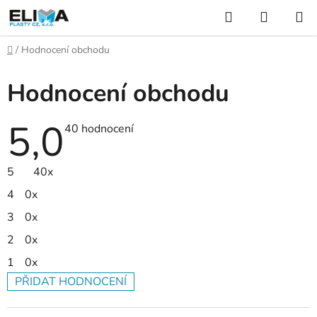
Přejít
Hledat
NÁKUP
na
KOŠÍK
obsah
Domů
/
Hodnocení obchodu
Hodnocení obchodu
5,0
Průměrné
40 hodnocení
hodnocení
obchodu
je
5
40x
5,0
z
4
0x
5
hvězdiček.
3
0x
2
0x
1
0x
PŘIDAT HODNOCENÍ
V