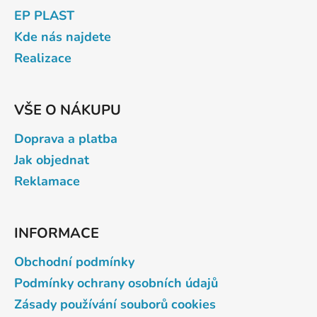
p
a
EP PLAST
r
t
Kde nás najdete
v
í
k
Realizace
y
v
ý
VŠE O NÁKUPU
p
i
Doprava a platba
s
Jak objednat
u
Reklamace
INFORMACE
Obchodní podmínky
Podmínky ochrany osobních údajů
Zásady používání souborů cookies