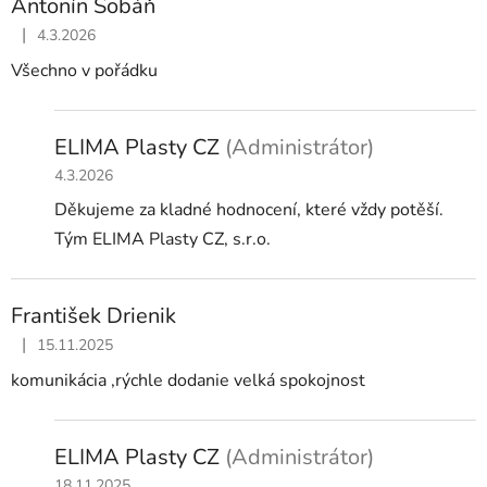
Antonín Šobáň
|
4.3.2026
Hodnocení obchodu je 5 z 5 hvězdiček.
Všechno v pořádku
ELIMA Plasty CZ
(Administrátor)
4.3.2026
Děkujeme za kladné hodnocení, které vždy potěší.
Tým ELIMA Plasty CZ, s.r.o.
František Drienik
|
15.11.2025
Hodnocení obchodu je 5 z 5 hvězdiček.
komunikácia ,rýchle dodanie velká spokojnost
ELIMA Plasty CZ
(Administrátor)
18.11.2025