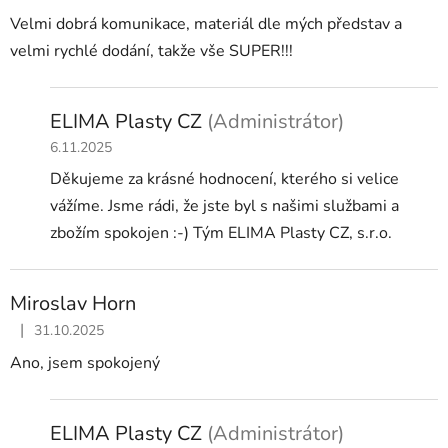
Velmi dobrá komunikace, materiál dle mých představ a
velmi rychlé dodání, takže vše SUPER!!!
ELIMA Plasty CZ
(Administrátor)
6.11.2025
Děkujeme za krásné hodnocení, kterého si velice
vážíme. Jsme rádi, že jste byl s našimi službami a
zbožím spokojen :-) Tým ELIMA Plasty CZ, s.r.o.
Miroslav Horn
|
31.10.2025
Hodnocení obchodu je 5 z 5 hvězdiček.
Ano, jsem spokojený
ELIMA Plasty CZ
(Administrátor)