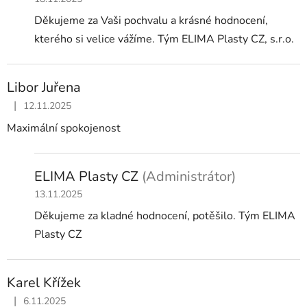
Děkujeme za Vaši pochvalu a krásné hodnocení,
kterého si velice vážíme. Tým ELIMA Plasty CZ, s.r.o.
Libor Juřena
|
12.11.2025
Hodnocení obchodu je 5 z 5 hvězdiček.
Maximální spokojenost
ELIMA Plasty CZ
(Administrátor)
13.11.2025
Děkujeme za kladné hodnocení, potěšilo. Tým ELIMA
Plasty CZ
Karel Křížek
|
6.11.2025
Hodnocení obchodu je 5 z 5 hvězdiček.