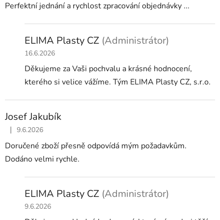
Perfektní jednání a rychlost zpracování objednávky ...
ELIMA Plasty CZ
(Administrátor)
16.6.2026
Děkujeme za Vaši pochvalu a krásné hodnocení,
kterého si velice vážíme. Tým ELIMA Plasty CZ, s.r.o.
Josef Jakubík
|
9.6.2026
Hodnocení obchodu je 5 z 5 hvězdiček.
Doručené zboží přesně odpovídá mým požadavkům.
Dodáno velmi rychle.
ELIMA Plasty CZ
(Administrátor)
9.6.2026