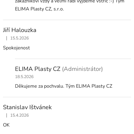
zákazníkovi vždy a velmi rádi vyjdeme vstříc :-) Tým
ELIMA Plasty CZ, s.r.o.
Jiří Halouzka
|
15.5.2026
Hodnocení obchodu je 5 z 5 hvězdiček.
Spokojenost
ELIMA Plasty CZ
(Administrátor)
18.5.2026
Děkujeme za pochvalu. Tým ELIMA Plasty CZ
Stanislav Ištvánek
|
15.4.2026
Hodnocení obchodu je 5 z 5 hvězdiček.
OK