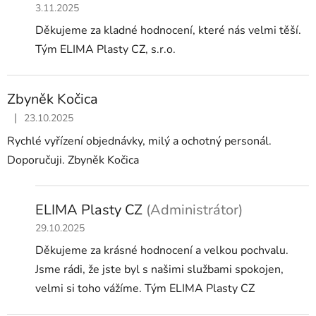
3.11.2025
Děkujeme za kladné hodnocení, které nás velmi těší.
Tým ELIMA Plasty CZ, s.r.o.
Zbyněk Kočica
|
23.10.2025
Hodnocení obchodu je 5 z 5 hvězdiček.
Rychlé vyřízení objednávky, milý a ochotný personál.
Doporučuji. Zbyněk Kočica
ELIMA Plasty CZ
(Administrátor)
29.10.2025
Děkujeme za krásné hodnocení a velkou pochvalu.
Jsme rádi, že jste byl s našimi službami spokojen,
velmi si toho vážíme. Tým ELIMA Plasty CZ