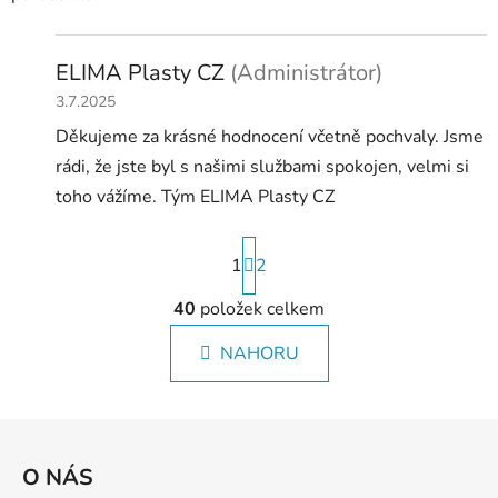
ELIMA Plasty CZ
(Administrátor)
3.7.2025
Děkujeme za krásné hodnocení včetně pochvaly. Jsme
rádi, že jste byl s našimi službami spokojen, velmi si
toho vážíme. Tým ELIMA Plasty CZ
S
1
t
2
r
á
40
položek celkem
O
n
v
k
NAHORU
l
o
á
v
á
d
Z
n
a
á
í
c
O NÁS
p
í