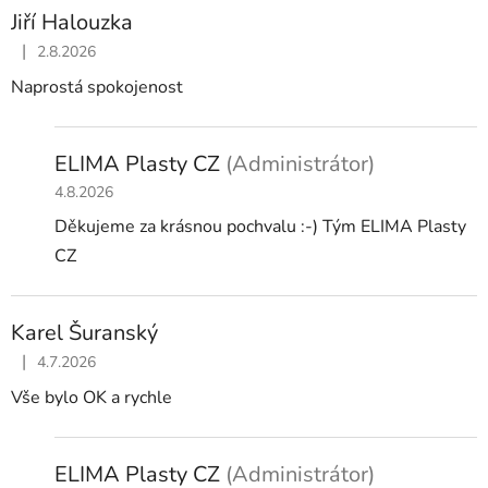
ý
Jiří Halouzka
p
|
i
2.8.2026
Hodnocení obchodu je 5 z 5 hvězdiček.
s
Naprostá spokojenost
h
o
ELIMA Plasty CZ
(Administrátor)
d
4.8.2026
n
o
Děkujeme za krásnou pochvalu :-) Tým ELIMA Plasty
c
CZ
e
n
Karel Šuranský
í
|
4.7.2026
Hodnocení obchodu je 5 z 5 hvězdiček.
Vše bylo OK a rychle
ELIMA Plasty CZ
(Administrátor)