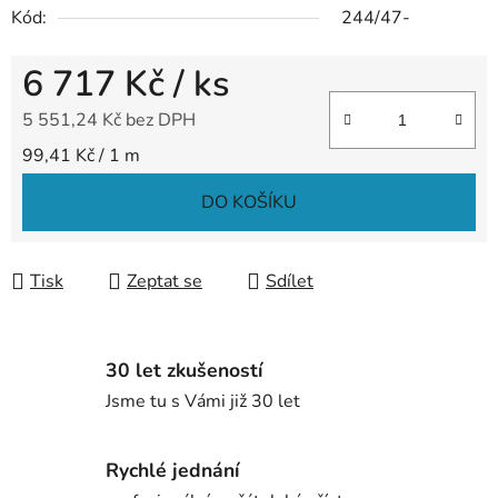
Kód:
244/47-
6 717 Kč
/ ks
5 551,24 Kč bez DPH
Měrná cena:
99,41 Kč / 1 m
DO KOŠÍKU
Tisk
Zeptat se
Sdílet
30 let zkušeností
Jsme tu s Vámi již 30 let
Rychlé jednání