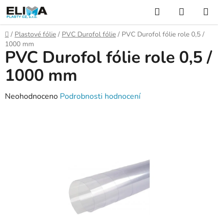
Přejít
Hledat
NÁKUP
na
KOŠÍK
obsah
Domů
/
Plastové fólie
/
PVC Durofol fólie
/
PVC Durofol fólie role 0,5 /
1000 mm
PVC Durofol fólie role 0,5 /
1000 mm
Průměrné
Neohodnoceno
Podrobnosti hodnocení
hodnocení
produktu
je
0,0
z
5
hvězdiček.