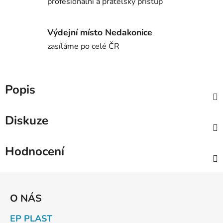
profesionální a přátelský přístup
Výdejní místo Nedakonice
zasíláme po celé ČR
Popis
Diskuze
Hodnocení
Z
á
O NÁS
p
a
EP PLAST