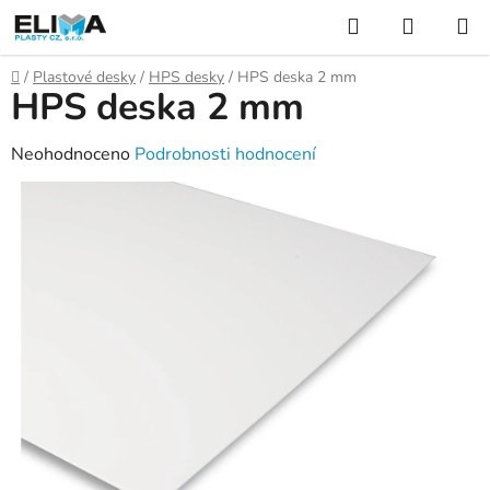
Přejít
Hledat
NÁKUP
na
KOŠÍK
obsah
Domů
/
Plastové desky
/
HPS desky
/
HPS deska 2 mm
HPS deska 2 mm
Průměrné
Neohodnoceno
Podrobnosti hodnocení
hodnocení
produktu
je
0,0
z
5
hvězdiček.