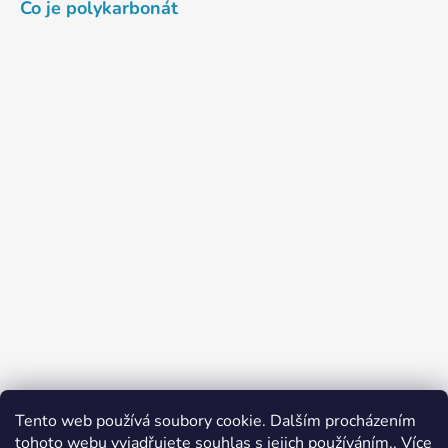
Co je polykarbonát
Google - ELIMA Plasty CZ >>
Tento web používá soubory cookie. Dalším procházením
Mapy.cz - ELIMA Plasty CZ >>
tohoto webu vyjadřujete souhlas s jejich používáním.. Více
Firmy.cz - ELIMA Plasty CZ >>