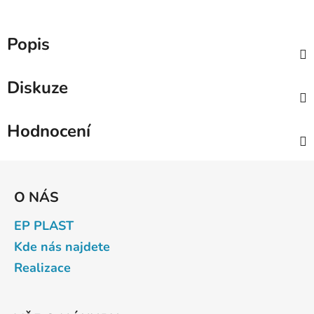
Popis
Diskuze
Hodnocení
Z
á
O NÁS
p
a
EP PLAST
t
Kde nás najdete
í
Realizace