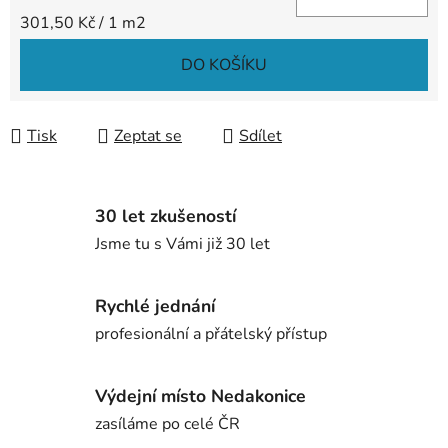
Měrná cena:
301,50 Kč / 1 m2
DO KOŠÍKU
Tisk
Zeptat se
Sdílet
30 let zkušeností
Jsme tu s Vámi již 30 let
Rychlé jednání
profesionální a přátelský přístup
Výdejní místo Nedakonice
zasíláme po celé ČR