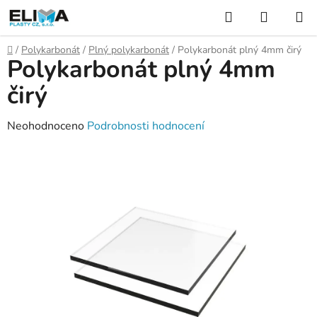
Přejít
Hledat
NÁKUP
na
KOŠÍK
obsah
Domů
/
Polykarbonát
/
Plný polykarbonát
/
Polykarbonát plný 4mm čirý
Polykarbonát plný 4mm
čirý
Průměrné
Neohodnoceno
Podrobnosti hodnocení
hodnocení
produktu
je
0,0
z
5
hvězdiček.