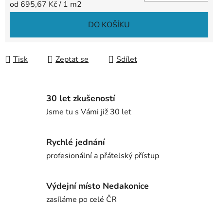
Měrná cena:
od 695,67 Kč / 1 m2
DO KOŠÍKU
Tisk
Zeptat se
Sdílet
30 let zkušeností
Jsme tu s Vámi již 30 let
Rychlé jednání
profesionální a přátelský přístup
Výdejní místo Nedakonice
zasíláme po celé ČR