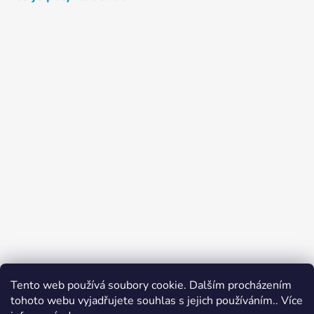
Google - ELIMA Plasty CZ >>
Tento web používá soubory cookie. Dalším procházením
Mapy.cz - ELIMA Plasty CZ >>
tohoto webu vyjadřujete souhlas s jejich používáním.. Více
Firmy.cz - ELIMA Plasty CZ >>