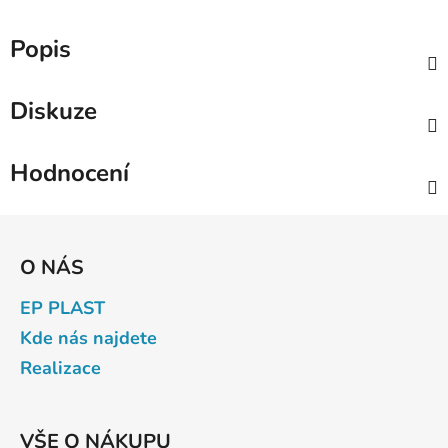
Popis
Diskuze
Hodnocení
Z
á
O NÁS
p
a
EP PLAST
t
Kde nás najdete
í
Realizace
VŠE O NÁKUPU