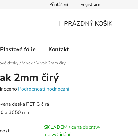
Přihlášení
Registrace
PRÁZDNÝ KOŠÍK
NÁKUPNÍ
KOŠÍK
Plastové fólie
Kontakt
ové desky
/
Vivak
/
Vivak 2mm čirý
ak 2mm čirý
né
dnoceno
Podrobnosti hodnocení
ení
vaná deska PET G čirá
tu
50 x 3050 mm
SKLADEM / cena dopravy
nost
na vyžádání