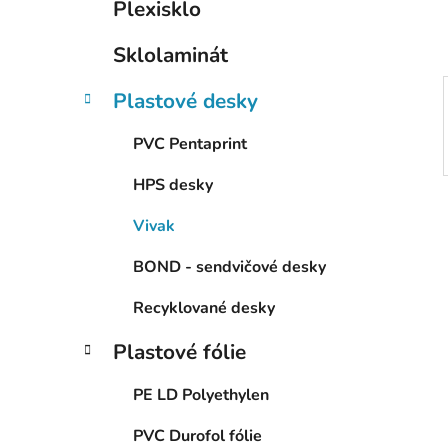
Plexisklo
p
a
Sklolaminát
n
e
Plastové desky
l
PVC Pentaprint
HPS desky
Vivak
BOND - sendvičové desky
Recyklované desky
Plastové fólie
PE LD Polyethylen
PVC Durofol fólie