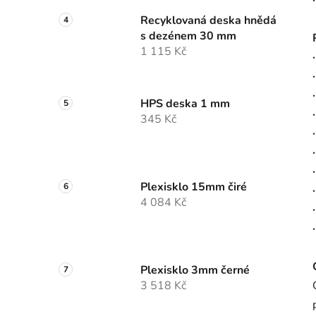
Recyklovaná deska hnědá
s dezénem 30 mm
1 115 Kč
·
·
HPS deska 1 mm
·
345 Kč
·
Plexisklo 15mm čiré
4 084 Kč
Plexisklo 3mm černé
3 518 Kč