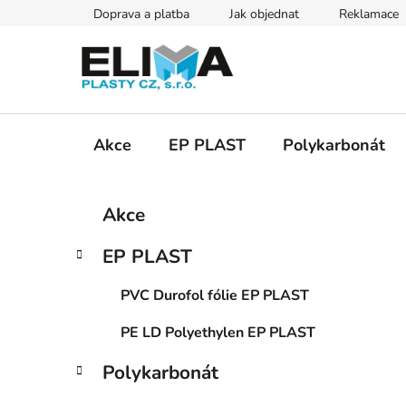
Přejít
Doprava a platba
Jak objednat
Reklamace
na
obsah
Akce
EP PLAST
Polykarbonát
P
K
Přeskočit
Akce
a
kategorie
o
t
s
EP PLAST
e
t
g
r
PVC Durofol fólie EP PLAST
o
a
r
PE LD Polyethylen EP PLAST
i
n
e
n
Polykarbonát
í