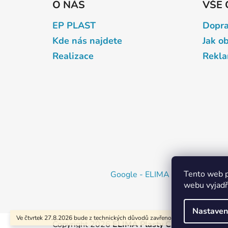
O NÁS
VŠE 
p
a
EP PLAST
Dopra
t
Kde nás najdete
Jak o
í
Realizace
Rekl
Tento web p
Google - ELIMA Plasty CZ >>
M
webu vyjadřu
Nastaven
Ve čtvrtek 27.8.2026 bude z technických důvodů zavřeno
Copyright 2026
ELIMA Plasty CZ, s.r.o.
. Všech