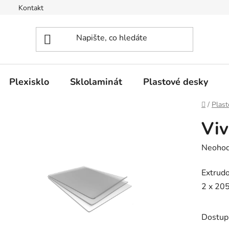
Kontakt
Plexisklo
Sklolaminát
Plastové desky
Domů
/
Plast
Viv
Průměr
Neoho
hodnoc
Extrudo
produk
2 x 20
je
0,0
z
Dostup