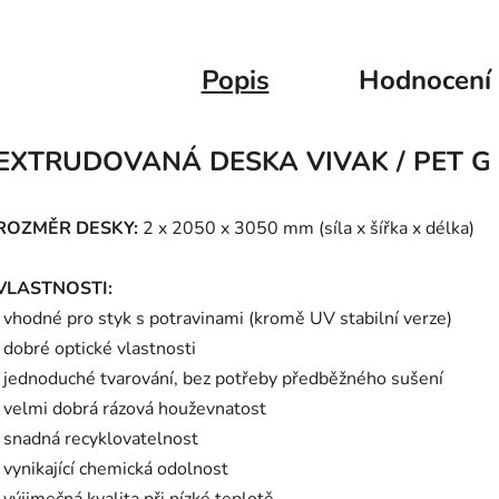
Popis
Hodnocení
EXTRUDOVANÁ DESKA VIVAK / PET G
ROZMĚR DESKY:
2 x 2050 x 3050 mm (síla x šířka x délka)
VLASTNOSTI:
·
vhodné pro styk s potravinami (kromě UV stabilní verze)
·
dobré optické vlastnosti
·
jednoduché tvarování, bez potřeby předběžného sušení
· velmi dobrá rázová houževnatost
·
snadná recyklovatelnost
·
vynikající chemická odolnost