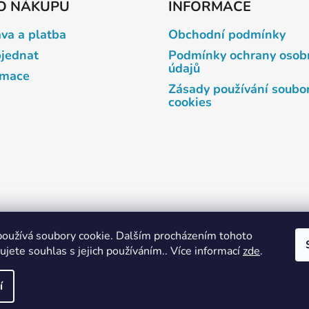
O NÁKUPU
INFORMACE
va a platba
Obchodní podmínky
bjednat
Podmínky ochrany osob
údajů
amace
Zásady používání soubo
cookies
oužívá soubory cookie. Dalším procházením tohoto
apy.cz - ELIMA Plasty CZ >>
Firmy.cz - ELIMA Plasty CZ >>
jete souhlas s jejich používáním.. Více informací
zde
.
Domovská stránka - ELIMA Plasty CZ >>
í
na práva vyhrazena.
Upravit nastavení cookies