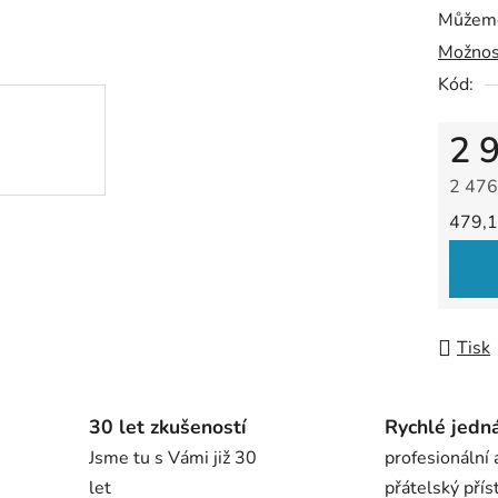
5
Můžeme
hvězdič
Možnos
Kód:
2 
2 476
Měrná
479,1
Tisk
30 let zkušeností
Rychlé jedn
Jsme tu s Vámi již 30
profesionální 
let
přátelský přís