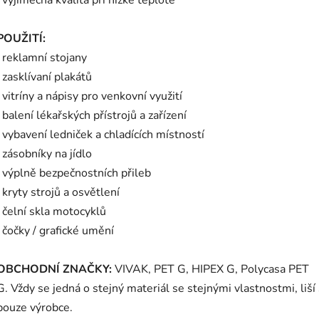
·
výjimečná kvalita při nízké teplotě
POUŽITÍ:
·
reklamní stojany
zasklívaní plakátů
vitríny a nápisy pro venkovní využití
balení lékařských přístrojů a zařízení
·
vybavení ledniček a chladících místností
zásobníky na jídlo
·
výplně bezpečnostních přileb
·
kryty strojů a osvětlení
·
čelní skla motocyklů
·
čočky / grafické umění
OBCHODNÍ ZNAČKY:
VIVAK, PET G, HIPEX G, Polycasa PET
G.
Vždy se jedná o stejný materiál se stejnými vlastnostmi, liší
pouze výrobce.