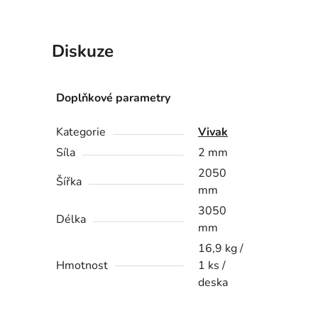
Diskuze
Doplňkové parametry
Kategorie
Vivak
Síla
2 mm
2050
Šířka
mm
3050
Délka
mm
16,9 kg /
Hmotnost
1 ks /
deska